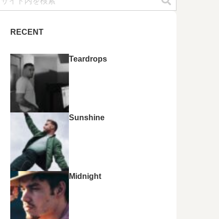
RECENT
Teardrops
Sunshine
Midnight