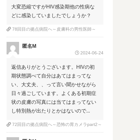
大変恐縮ですがHIV感染期他の性病な
どに感染していましたでしょうか？
ne
78回目の拠点病院へ～皮膚科の男性医師～
命
ケ
匿名M
2024-06-24
返信ありがとうございます。HIVの初
期状態調べて自分はあてはまってな
い、大丈夫、、って言い聞かせながら
日々過ごしています。よくある初期症
状の皮膚の写真には当てはまってない
し特別熱が出たりとかはないので...
72回目の拠点病院へ～恐怖の胃カメラpart2～