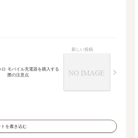
そ
の
２
～
ハロ
モバイル充電器を購入する
際の注意点
ントを書き込む