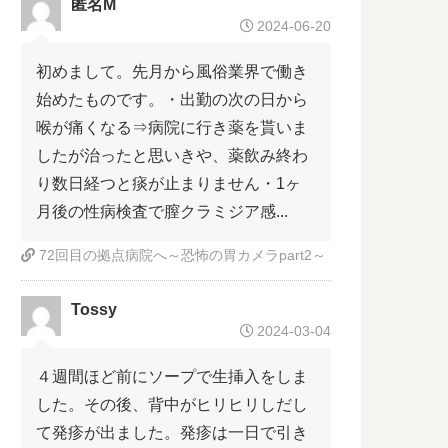
匿名M
2024-06-20
初めまして。先月から風俗業界で働き
始めたものです。・出勤の次の日から
喉が痛くなる⇒病院に行き薬を貰いま
したが治ったと思いきや、薬飲み終わ
り数日経つと痰が止まりません・1ヶ
月後の性病検査で膣クラミジア感...
72回目の拠点病院へ～恐怖の胃カメラpart2～
Tossy
2024-03-04
４週間ほど前にソープで生挿入をしま
した。その後、背中がヒリヒリしだし
て発疹が出ました。発疹は一日で引き