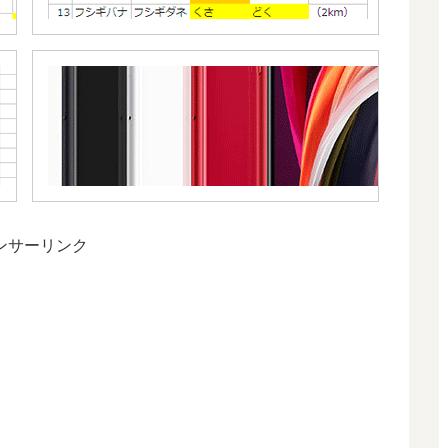
RANKING
～CP順タ
イプボー
ポ
iPho
ナス考慮
ケ
の寿
版～
モ
とポ
ン
モン
GO
GO
カ
ビ
ゴ
ンサーリンク
ン
～
ジ
ム
バ
ト
ル
対
策