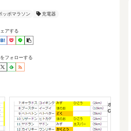
ポッポマラソン
充電器
ェアする
をフォローする
ポケモン
ポケモン
GO全モン
GO最強モ
スターわ
ンスター
ざ組み合
RANKING
わせ