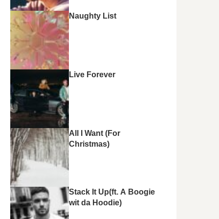
Naughty List
Live Forever
All I Want (For
Christmas)
Stack It Up(ft. A Boogie
wit da Hoodie)