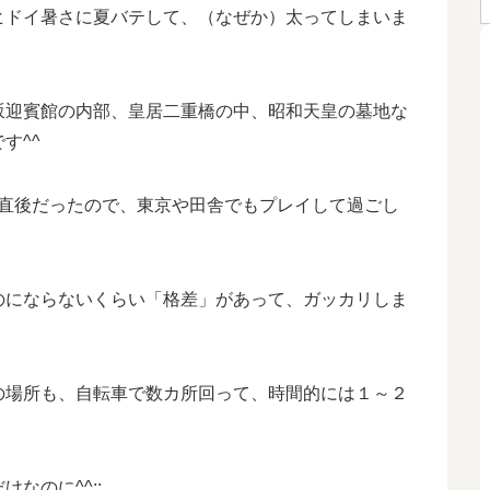
ヒドイ暑さに夏バテして、（なぜか）太ってしまいま
坂迎賓館の内部、皇居二重橋の中、昭和天皇の墓地な
す^^
た直後だったので、東京や田舎でもプレイして過ごし
のにならないくらい「格差」があって、ガッカリしま
の場所も、自転車で数カ所回って、時間的には１～２
なのに^^;;