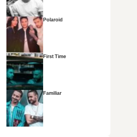
Polaroid
First Time
Familiar