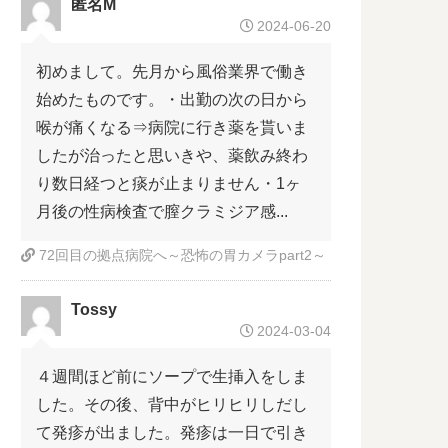
匿名M
2024-06-20
初めまして。先月から風俗業界で働き
始めたものです。・出勤の次の日から
喉が痛くなる⇒病院に行き薬を貰いま
したが治ったと思いきや、薬飲み終わ
り数日経つと痰が止まりません・1ヶ
月後の性病検査で膣クラミジア感...
72回目の拠点病院へ～恐怖の胃カメラpart2～
Tossy
2024-03-04
４週間ほど前にソープで生挿入をしま
した。その後、背中がヒリヒリしだし
て発疹が出ました。発疹は一日で引き