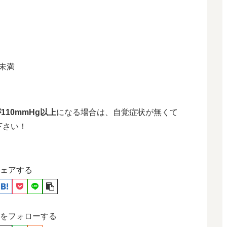
0未満
110mmHg以上
になる場合は、自覚症状が無くて
下さい！
ェアする
をフォローする