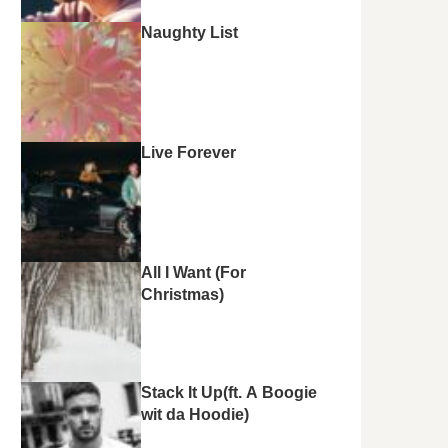
Naughty List
Live Forever
All I Want (For
Christmas)
Stack It Up(ft. A Boogie
wit da Hoodie)