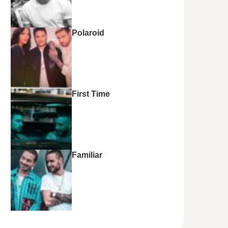
Polaroid
First Time
Familiar