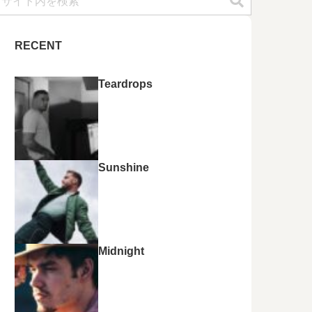
RECENT
Teardrops
Sunshine
Midnight