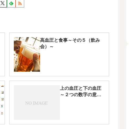
高血圧と食事～その５（飲み
会）～
30
上の血圧と下の血圧
回
～２つの数字の意味
目
～
の
拠
点
病