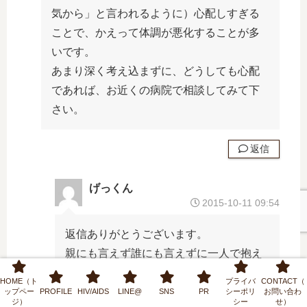
気から」と言われるように）心配しすぎる
ことで、かえって体調が悪化することが多
いです。
あまり深く考え込まずに、どうしても心配
であれば、お近くの病院で相談してみて下
さい。
返信
げっくん
2015-10-11 09:54
返信ありがとうございます。
親にも言えず誰にも言えずに一人で抱え
込んで、それこそノイローゼになりそう
HOME（ト
プライバ
CONTACT（
でした。
ップペー
PROFILE
HIV/AIDS
LINE@
SNS
PR
シーポリ
お問い合わ
ジ）
シー
せ）