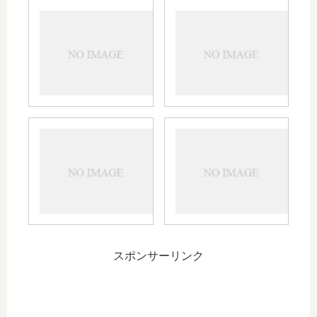
疑
通
心
院
暗
前
鬼
の
と
状
相
況
談
メ
相
モ
中
急
手
耳
性
炎
HIV
と
感
HIV
染
感
症
染
２
～
スポンサーリンク
哀
し
い
一