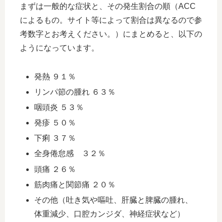
まずは一般的な症状と、その発生割合の順（ACC
によるもの。サイト等によって割合は異なるので参
考数字とお考えください。）にまとめると、以下の
ようになっています。
発熱 ９１％
リンパ節の腫れ ６３％
咽頭炎 ５３％
発疹 ５０％
下痢 ３７％
全身倦怠感 ３２％
頭痛 ２６％
筋肉痛と関節痛 ２０％
その他（吐き気や嘔吐、肝臓と脾臓の腫れ、
体重減少、口腔カンジダ、神経症状など）