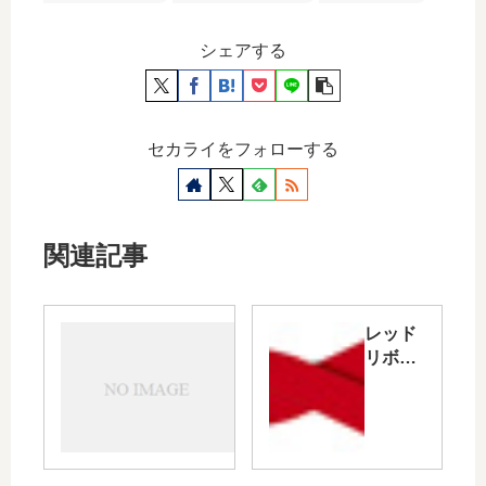
シェアする
セカライをフォローする
関連記事
悲
レッド
し
リボン
い
の普及
こ
活動
と
と
楽