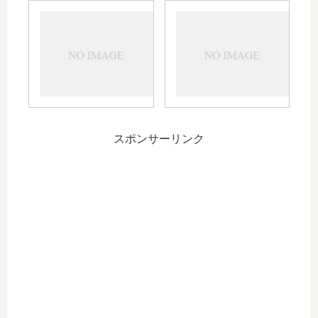
し
ぶ
数
み
く
字
な
ぶ
は
こ
く
正
と
直
～
年
末
スポンサーリンク
年
始
の
リ
ス
ク
～