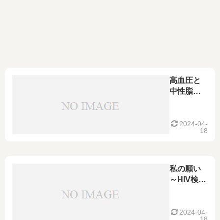
高血圧と
中性脂肪
とHIV
2024-04-
18
私の願い
～HIV検査
で「陰
性」だっ
た方へ伝
2024-04-
18