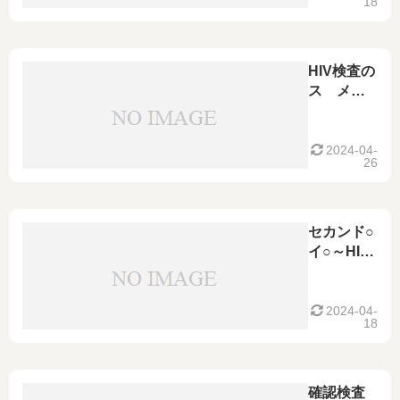
18
HIV検査の
スゝメ～1
年以上未
検査の方
やHIV感染
2024-04-
26
が心配な
方へ～
セカンド○
イ○～HIV
検査の場
所～
2024-04-
18
確認検査