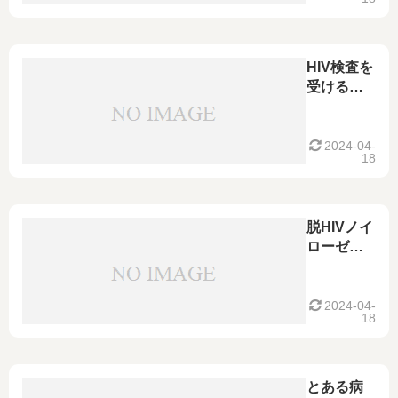
えたいこ
と～
HIV検査を
受ける勇
気と心構
え～とあ
るお問い
2024-04-
18
合わせへ
のご回答
～
脱HIVノイ
ローゼ～
HIVに感染
したんじ
ゃないか
2024-04-
18
と不安な
方に伝え
たいこと
～
とある病