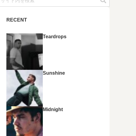
RECENT
Teardrops
Sunshine
Midnight