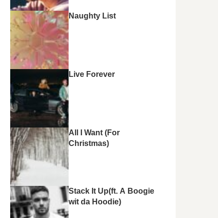
Naughty List
Live Forever
All I Want (For
Christmas)
Stack It Up(ft. A Boogie
wit da Hoodie)