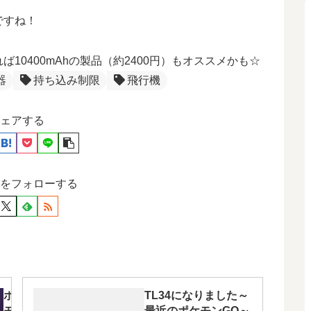
ですね！
10400mAhの製品（約2400円）もオススメかも☆
器
持ち込み制限
飛行機
ェアする
をフォローする
ポケ
TL34になりました～
モン
最近のポケモンGO～