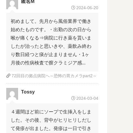
匿名M
2024-06-20
初めまして。先月から風俗業界で働き
始めたものです。・出勤の次の日から
喉が痛くなる⇒病院に行き薬を貰いま
したが治ったと思いきや、薬飲み終わ
り数日経つと痰が止まりません・1ヶ
月後の性病検査で膣クラミジア感...
72回目の拠点病院へ～恐怖の胃カメラpart2～
Tossy
2024-03-04
４週間ほど前にソープで生挿入をしま
した。その後、背中がヒリヒリしだし
て発疹が出ました。発疹は一日で引き