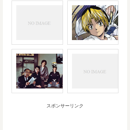
ス
タ
ー
夜
勤
か
ら
日
勤
へ
スポンサーリンク