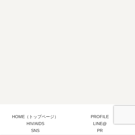
HOME（トップページ）
PROFILE
HIV/AIDS
LINE@
SNS
PR