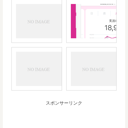
新型
iPHONE
未だ届
かず
IIJmio
無料
eSIM
で英
プラ
会話
ンの
を勉
設定
強す
～モ
るオ
バイ
スス
ル通
メの
スポンサーリンク
信プ
方法
ラン
～
の変
HAP
更が
英会