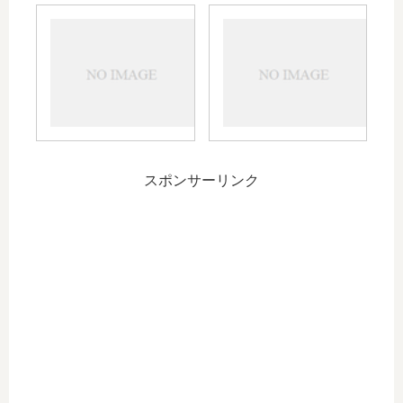
プリ
道路
ペイ
で動
ドカ
物の
ード
死骸
とク
を見
レジ
つけ
ット
た
カー
ら？
スポンサーリンク
ド～
～
オシ
#991
アナ
～
ス
manta
～