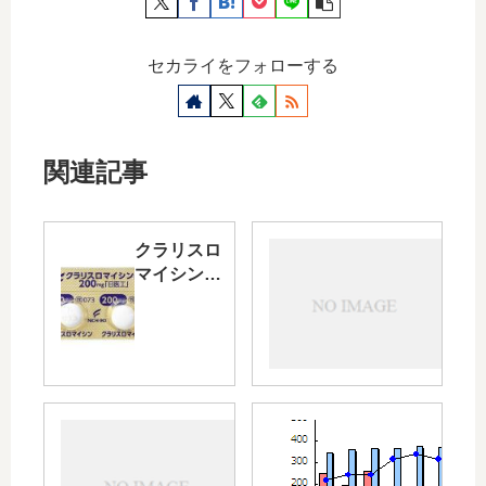
セカライをフォローする
関連記事
クラリスロ
26
マイシン錠
回
200mg「日
目
医工」
の
拠
点
病
院
28
へ
回
～
目