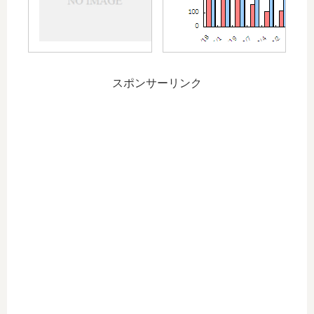
耳
の
鼻
拠
科
点
の
病
経
院
過
スポンサーリンク
へ
観
～
察
耳
～
鼻
科
の
経
過
観
察
～