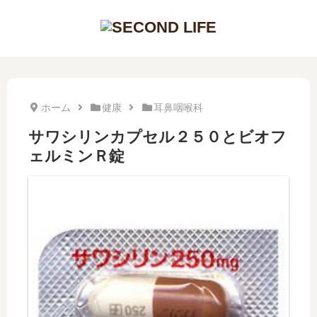
ホーム
健康
耳鼻咽喉科
サワシリンカプセル２５０とビオフ
ェルミンＲ錠