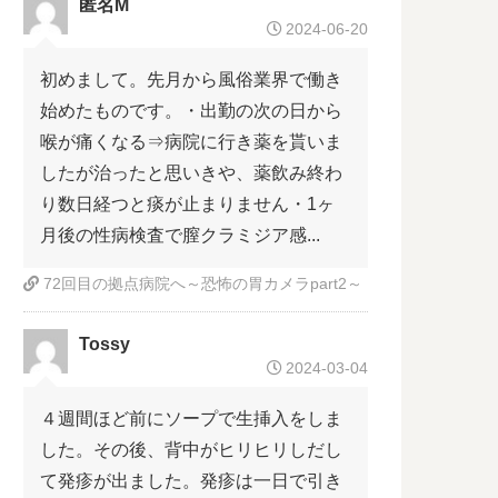
匿名M
2024-06-20
初めまして。先月から風俗業界で働き
始めたものです。・出勤の次の日から
喉が痛くなる⇒病院に行き薬を貰いま
したが治ったと思いきや、薬飲み終わ
り数日経つと痰が止まりません・1ヶ
月後の性病検査で膣クラミジア感...
72回目の拠点病院へ～恐怖の胃カメラpart2～
Tossy
2024-03-04
４週間ほど前にソープで生挿入をしま
した。その後、背中がヒリヒリしだし
て発疹が出ました。発疹は一日で引き