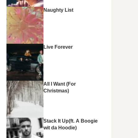
Naughty List
Live Forever
All I Want (For
Christmas)
Stack It Up(ft. A Boogie
wit da Hoodie)