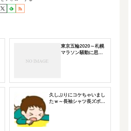
東京五輪2020～札幌
マラソン騒動に思う
こと～
久しぶりにコケちゃいまし
たｗ～長袖シャツ長ズボン
のすゝめ～