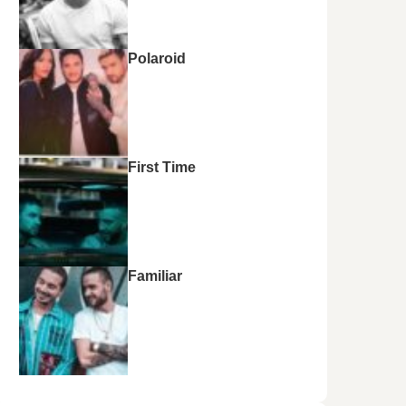
Polaroid
First Time
Familiar