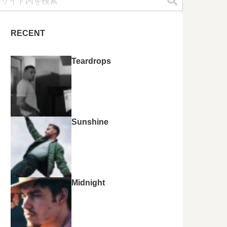
RECENT
Teardrops
Sunshine
Midnight