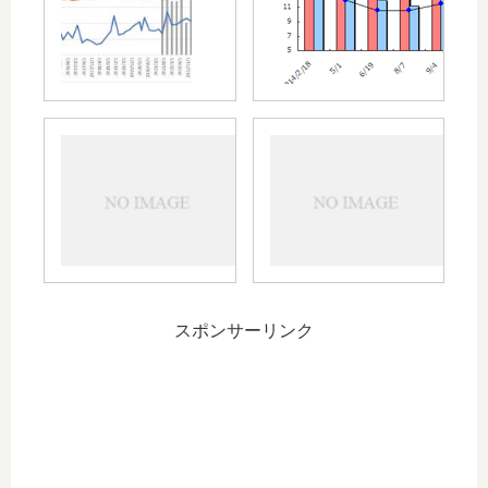
目
の
拠
点
病
院
質
HIV
へ
問
と
～
事
お
４
項
金
人
の
目
メ
の
モ
担
当
スポンサーリンク
医
～