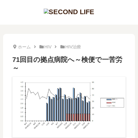
ホーム
HIV
HIV治療
71回目の拠点病院へ～検便で一苦労
～