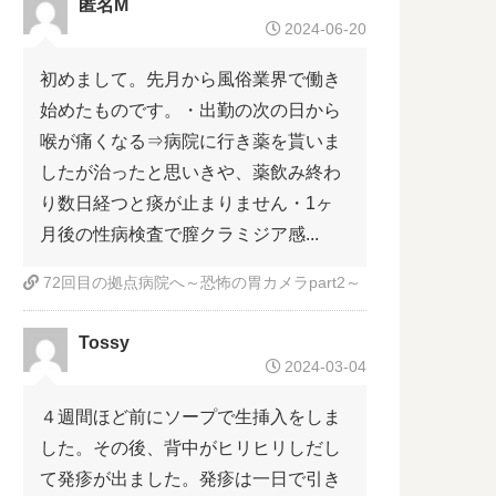
匿名M
2024-06-20
初めまして。先月から風俗業界で働き
始めたものです。・出勤の次の日から
喉が痛くなる⇒病院に行き薬を貰いま
したが治ったと思いきや、薬飲み終わ
り数日経つと痰が止まりません・1ヶ
月後の性病検査で膣クラミジア感...
72回目の拠点病院へ～恐怖の胃カメラpart2～
Tossy
2024-03-04
４週間ほど前にソープで生挿入をしま
した。その後、背中がヒリヒリしだし
て発疹が出ました。発疹は一日で引き