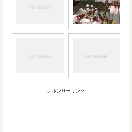
金の支
払方法
シ
ipho
ル
の故
バ
は突
ー
に？
ウ
ィ
ー
ク
スポンサーリンク