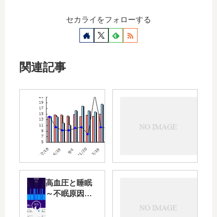
セカライをフォローする
関連記事
高血
35
圧に
回
なる
目
と～
の
その
拠
３
点
（脳
病
卒
院
高血圧と睡眠
血
中）
へ
～不眠原因の
圧
～
～
チェックリス
の
投
ト～
正