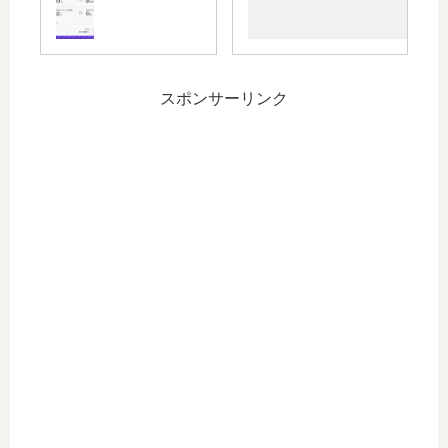
薬
常
後
値
21
ヶ
月
スポンサーリンク
の
状
況
～