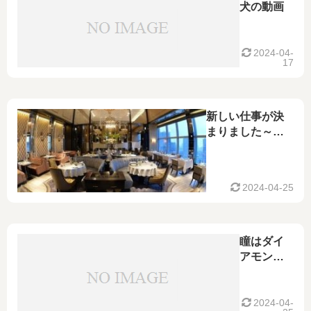
犬の動画
2024-04-
17
新しい仕事が決
まりました～
Shangri-La～
2024-04-25
瞳はダイ
アモンド
とWoman
～Wの悲
劇より～
2024-04-