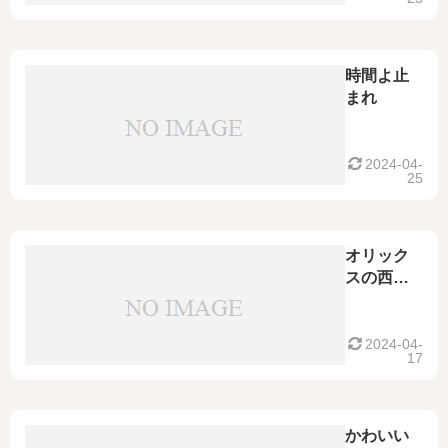
NEW
DAY)
時間よ止
まれ
2024-04-
25
オリック
スの西浦
颯大選手
～楽しい
運動会と
2024-04-
17
その後の
運命～
かわいい