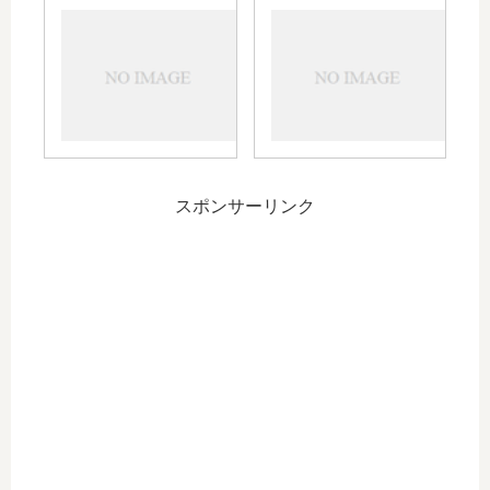
止
ポ
500
の
ケ
達成
お
モ
せ
知
ン
ら
GO
せ
に
つ
い
スポンサーリンク
て