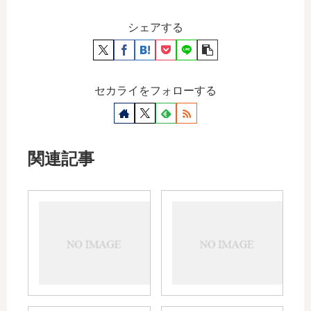
シェアする
セカライをフォローする
関連記事
おかげさまで
ブ
40000ACCESS☆
ロ
グ
作
業
小
休