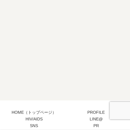
HOME（トップページ）
PROFILE
HIV/AIDS
LINE@
SNS
PR