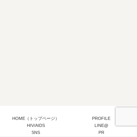
HOME（トップページ）
PROFILE
HIV/AIDS
LINE@
SNS
PR