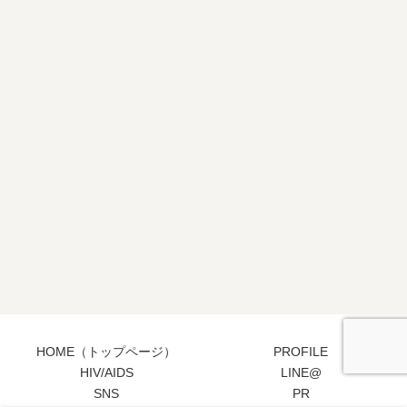
HOME（トップページ）
PROFILE
HIV/AIDS
LINE@
SNS
PR