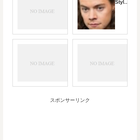
あ
Styles
る
が東
テ
京マ
レ
ラソ
ビ
ン出
番
場！
組
「アバ
マス
に
カビ
ミが
思
ル」が
HIV
う
「成人
イズ
こ
Ｔ細胞
を取
と
白血病
上げ
（ＡＴ
い理
Ｌ）」
スポンサーリンク
に効果