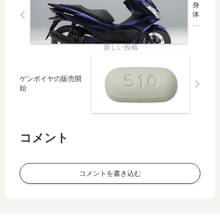
身
体
障
害
者
手
帳
と
ゲンボイヤの販売開
バ
始
イ
ク
コメント
コメントを書き込む