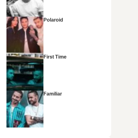
Polaroid
First Time
Familiar