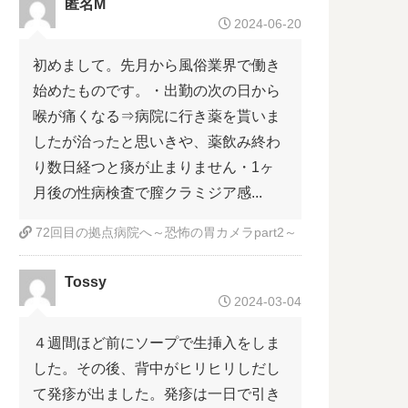
匿名M
2024-06-20
初めまして。先月から風俗業界で働き
始めたものです。・出勤の次の日から
喉が痛くなる⇒病院に行き薬を貰いま
したが治ったと思いきや、薬飲み終わ
り数日経つと痰が止まりません・1ヶ
月後の性病検査で膣クラミジア感...
72回目の拠点病院へ～恐怖の胃カメラpart2～
Tossy
2024-03-04
４週間ほど前にソープで生挿入をしま
した。その後、背中がヒリヒリしだし
て発疹が出ました。発疹は一日で引き