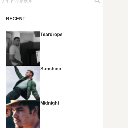
RECENT
Teardrops
Sunshine
Midnight