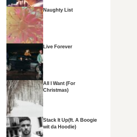
Naughty List
Live Forever
All I Want (For
Christmas)
Stack It Up(ft. A Boogie
wit da Hoodie)