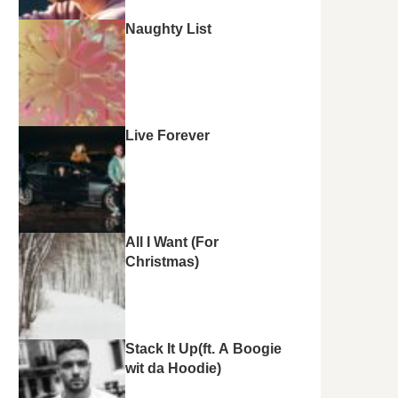
Naughty List
Live Forever
All I Want (For
Christmas)
Stack It Up(ft. A Boogie
wit da Hoodie)