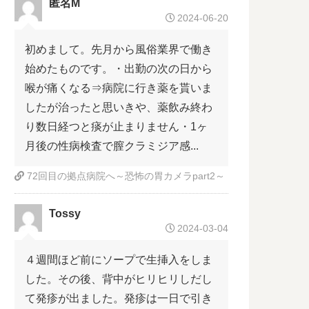
匿名M
2024-06-20
初めまして。先月から風俗業界で働き
始めたものです。・出勤の次の日から
喉が痛くなる⇒病院に行き薬を貰いま
したが治ったと思いきや、薬飲み終わ
り数日経つと痰が止まりません・1ヶ
月後の性病検査で膣クラミジア感...
72回目の拠点病院へ～恐怖の胃カメラpart2～
Tossy
2024-03-04
４週間ほど前にソープで生挿入をしま
した。その後、背中がヒリヒリしだし
て発疹が出ました。発疹は一日で引き