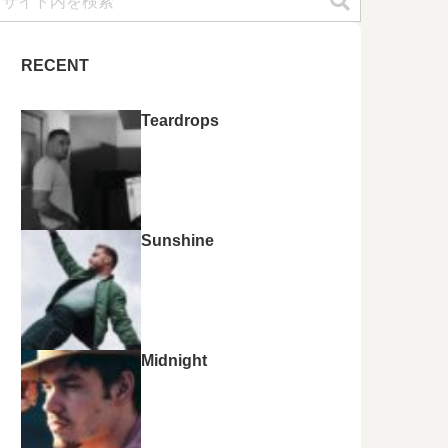
RECENT
Teardrops
Sunshine
Midnight