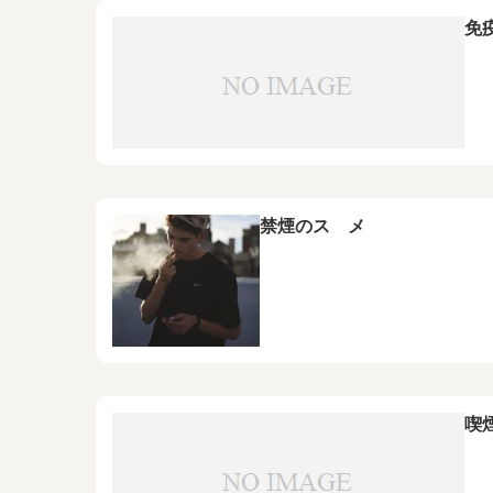
免
禁煙のスゝメ
喫