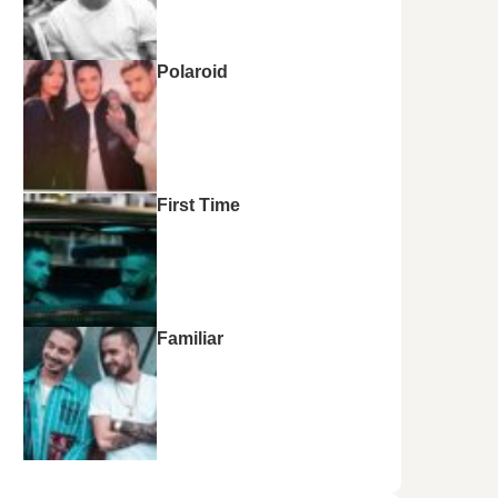
Polaroid
First Time
Familiar