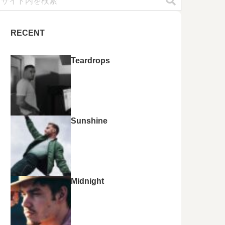
RECENT
Teardrops
Sunshine
Midnight