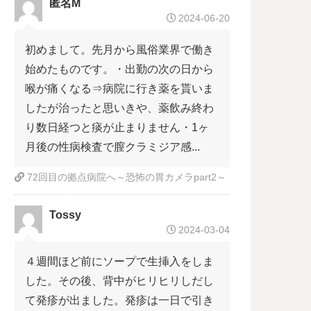
匿名M
2024-06-20
初めまして。先月から風俗業界で働き
始めたものです。・出勤の次の日から
喉が痛くなる⇒病院に行き薬を貰いま
したが治ったと思いきや、薬飲み終わ
り数日経つと痰が止まりません・1ヶ
月後の性病検査で膣クラミジア感...
72回目の拠点病院へ～恐怖の胃カメラpart2～
Tossy
2024-03-04
４週間ほど前にソープで生挿入をしま
した。その後、背中がヒリヒリしだし
て発疹が出ました。発疹は一日で引き