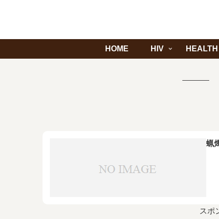
HOME
HIV
HEALTH
蝋
スポ