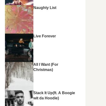
Naughty List
Live Forever
All I Want (For
Christmas)
Stack It Up(ft. A Boogie
wit da Hoodie)