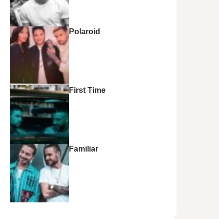
Polaroid
First Time
Familiar