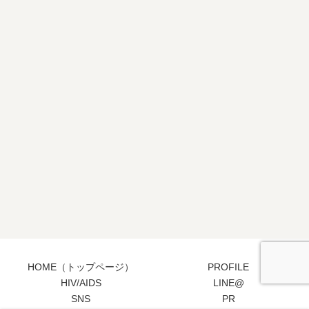
HOME（トップページ）
PROFILE
HIV/AIDS
LINE@
SNS
PR