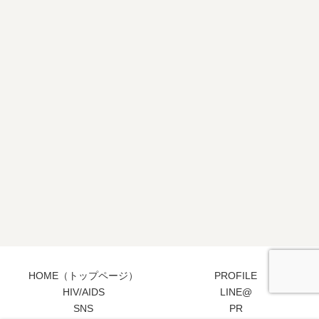
HOME（トップページ）
PROFILE
HIV/AIDS
LINE@
SNS
PR