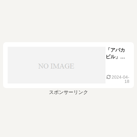
「アバカ
ビル」が
「成人Ｔ
細胞白血
病（ＡＴ
2024-04-
18
Ｌ）」に
効果
スポンサーリンク