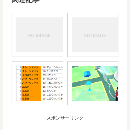
ポ
TL37
ケ
にな
モ
りま
ン
した
GO
～伝
の
説の
嫌
ポケ
な
モン
ポケモン
ト
登場
GOジムで
コ
前夜
強いわざ
ロ
によ
RANKIN
せて
～
スポンサーリンク