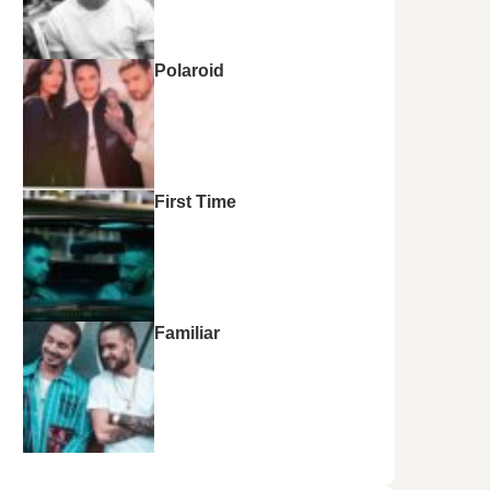
Polaroid
First Time
Familiar