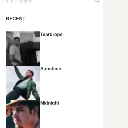
RECENT
Teardrops
Sunshine
Midnight