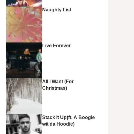
Naughty List
Live Forever
All I Want (For
Christmas)
Stack It Up(ft. A Boogie
wit da Hoodie)