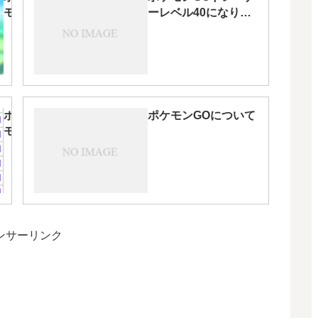
モン
ーレベル40になりま
GO
した☆
フレ
ンド
機能
がス
ター
ポケ
ポケモンGOについて
ト！
モン
GO
は２
年が
かり
のゲ
ー
ンサーリンク
ム？