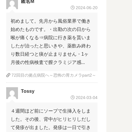
匿名M
2024-06-20
初めまして。先月から風俗業界で働き
始めたものです。・出勤の次の日から
喉が痛くなる⇒病院に行き薬を貰いま
したが治ったと思いきや、薬飲み終わ
り数日経つと痰が止まりません・1ヶ
月後の性病検査で膣クラミジア感...
72回目の拠点病院へ～恐怖の胃カメラpart2～
Tossy
2024-03-04
４週間ほど前にソープで生挿入をしま
した。その後、背中がヒリヒリしだし
て発疹が出ました。発疹は一日で引き