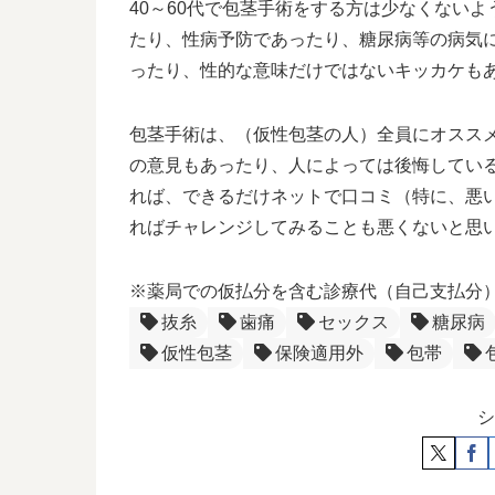
40～60代で包茎手術をする方は少なくない
たり、性病予防であったり、糖尿病等の病気
ったり、性的な意味だけではないキッカケも
包茎手術は、（仮性包茎の人）全員にオスス
の意見もあったり、人によっては後悔してい
れば、できるだけネットで口コミ（特に、悪
ればチャレンジしてみることも悪くないと思い
※薬局での仮払分を含む診療代（自己支払分
抜糸
歯痛
セックス
糖尿病
仮性包茎
保険適用外
包帯
シ