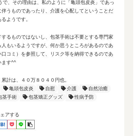
ようで、その理由は、私のように「亀頭包皮炎」であっ
に伴うものであったり、介護を心配してということだ
あるようです。
メするものではないし、包茎手術は不要とする専門家
る人もいるようですが、何か思うところがあるのであ
い口コミ）を参照して、リスク等を納得できるのであ
ます^^
）累計は、４０万８０４０円也。
亀頭包皮炎
自慰
介護
自然治癒
包茎手術
包茎矯正グッズ
性病予防
ェアする