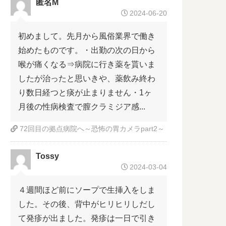
匿名M
2024-06-20
初めまして。先月から風俗業界で働き
始めたものです。・出勤の次の日から
喉が痛くなる⇒病院に行き薬を貰いま
したが治ったと思いきや、薬飲み終わ
り数日経つと痰が止まりません・1ヶ
月後の性病検査で膣クラミジア感...
72回目の拠点病院へ～恐怖の胃カメラpart2～
Tossy
2024-03-04
４週間ほど前にソープで生挿入をしま
した。その後、背中がヒリヒリしだし
て発疹が出ました。発疹は一日で引き