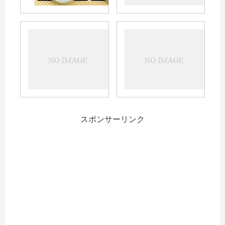
まま
だと
どう
中性
中
なる
脂肪
性
の？
の数
脂
値を
肪
下げ
と
るた
コ
めの
レ
対策
ス
スポンサーリンク
～そ
テ
の１
ロ
（食
ー
事）
ル
～