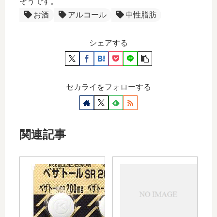
そうです。
お酒
アルコール
中性脂肪
シェアする
セカライをフォローする
関連記事
ベザト
中性
ール
脂肪
SR錠
の数
200mg
値が
高い