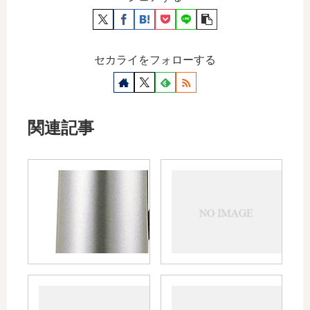
セカライをフォローする
関連記事
白
ロ
湯
ン
ダ
グ
イ
ブ
エ
レ
ッ
ス
ト
ダ
イ
内
bye
エ
臓
bye