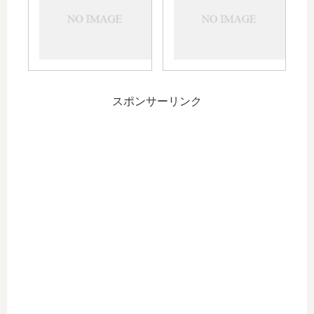
ッ
肥
キ
ト
満
ロ
ク
ン
スポンサーリンク