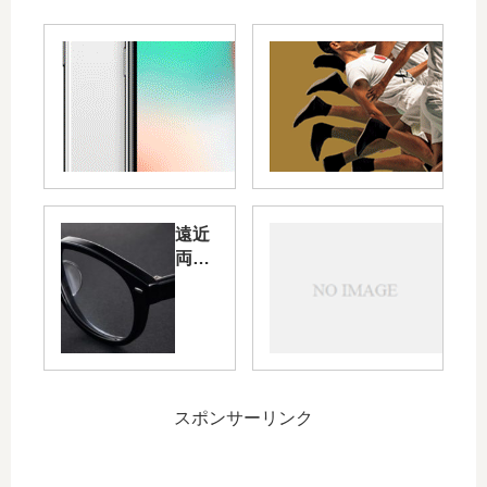
遠近
女優
両用
（LE
メガ
ライ
ネ
付き
大鏡
のス
メ
スポンサーリンク