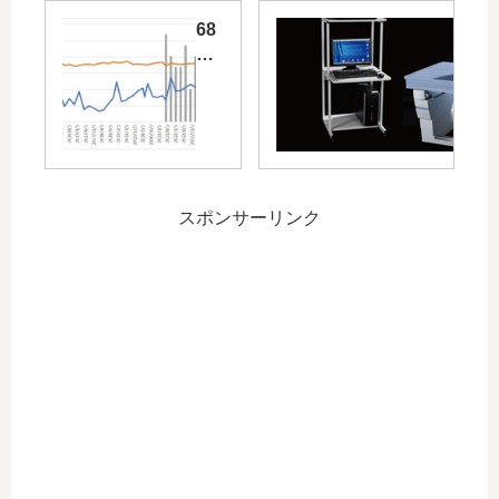
68
回
目
の
拠
点
病
院
スポンサーリンク
へ
～
４
人
目
の
担
当
医
～