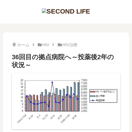
ホーム
HIV
HIV治療
36回目の拠点病院へ～投薬後2年の
状況～