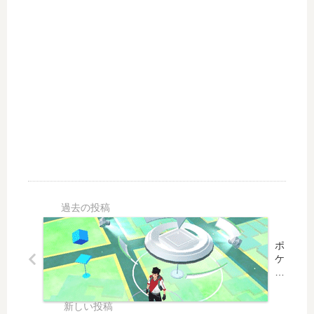
ポ
ケ
モ
ン
G
O