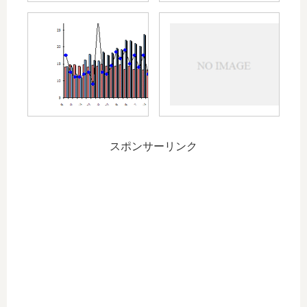
HIV
54
と
回
お
目
金
の
拠
点
病
院
スポンサーリンク
へ
～
三
回
目
の
転
院
～