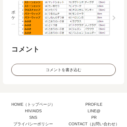
ジ
ム
ポ
に
ケ
行
モ
く
ン
メ
G
リ
O
ッ
ジ
コメント
ト
ム
と
で
戦
強
い
い
方
コメントを書き込む
わ
ざ
R
A
N
KI
N
HOME（トップページ）
PROFILE
G
HIV/AIDS
LINE@
SNS
PR
プライバシーポリシー
CONTACT（お問い合わせ）