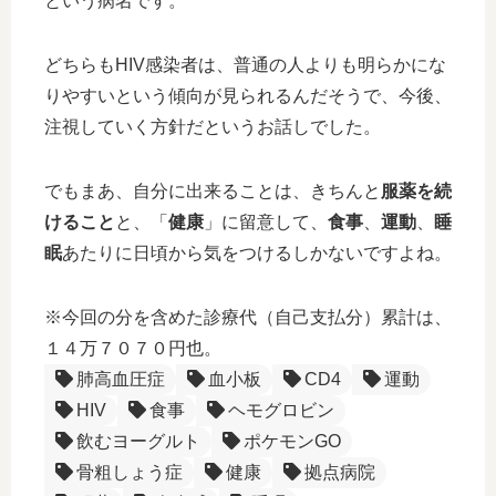
という病名です。
どちらもHIV感染者は、普通の人よりも明らかにな
りやすいという傾向が見られるんだそうで、今後、
注視していく方針だというお話しでした。
でもまあ、自分に出来ることは、きちんと
服薬を続
けること
と、「
健康
」に留意して、
食事
、
運動
、
睡
眠
あたりに日頃から気をつけるしかないですよね。
※今回の分を含めた診療代（自己支払分）累計は、
１４万７０７０円也。
肺高血圧症
血小板
CD4
運動
HIV
食事
ヘモグロビン
飲むヨーグルト
ポケモンGO
骨粗しょう症
健康
拠点病院