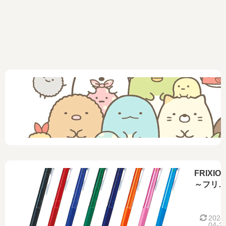
FRIXIO
～フリ
ション
（パイ
ット）
2024
04-2