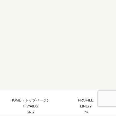
HOME（トップページ）
PROFILE
HIV/AIDS
LINE@
SNS
PR