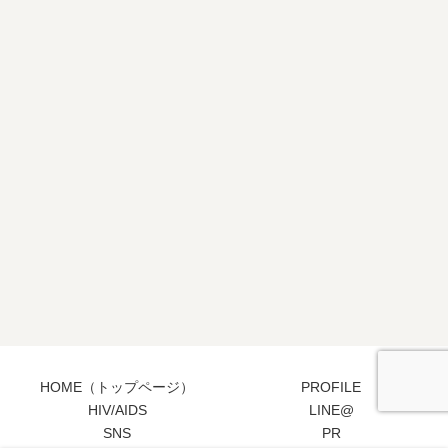
HOME（トップページ）
PROFILE
HIV/AIDS
LINE@
SNS
PR