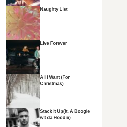
Naughty List
Live Forever
All I Want (For
Christmas)
Stack It Up(ft. A Boogie
wit da Hoodie)