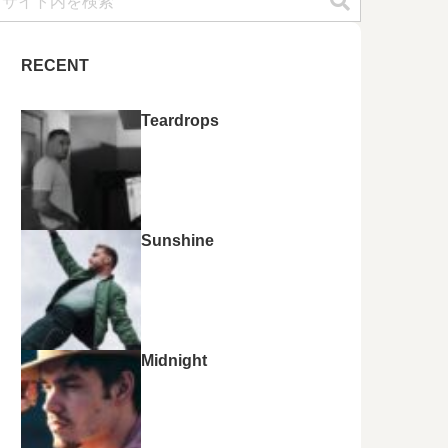
RECENT
Teardrops
Sunshine
Midnight