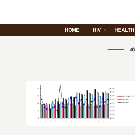
HOME
HIV
HEALTH
め