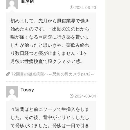
匿名M
2024-06-20
初めまして。先月から風俗業界で働き
始めたものです。・出勤の次の日から
喉が痛くなる⇒病院に行き薬を貰いま
したが治ったと思いきや、薬飲み終わ
り数日経つと痰が止まりません・1ヶ
月後の性病検査で膣クラミジア感...
72回目の拠点病院へ～恐怖の胃カメラpart2～
Tossy
2024-03-04
４週間ほど前にソープで生挿入をしま
した。その後、背中がヒリヒリしだし
て発疹が出ました。発疹は一日で引き