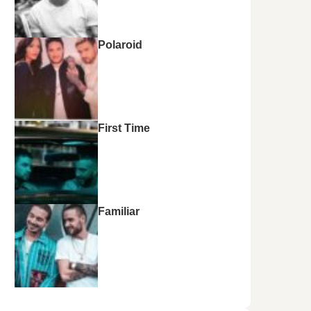
Polaroid
First Time
Familiar