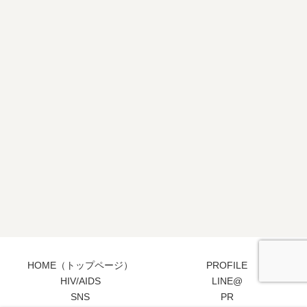
HOME（トップページ）
PROFILE
HIV/AIDS
LINE@
SNS
PR