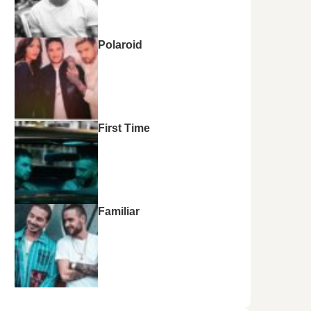
Polaroid
First Time
Familiar