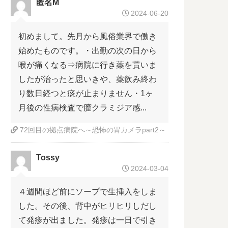
匿名M
2024-06-20
初めまして。先月から風俗業界で働き
始めたものです。・出勤の次の日から
喉が痛くなる⇒病院に行き薬を貰いま
したが治ったと思いきや、薬飲み終わ
り数日経つと痰が止まりません・1ヶ
月後の性病検査で膣クラミジア感...
72回目の拠点病院へ～恐怖の胃カメラpart2～
Tossy
2024-03-04
４週間ほど前にソープで生挿入をしま
した。その後、背中がヒリヒリしだし
て発疹が出ました。発疹は一日で引き