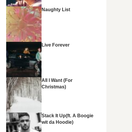
Naughty List
Live Forever
All I Want (For
Christmas)
Stack It Up(ft. A Boogie
wit da Hoodie)