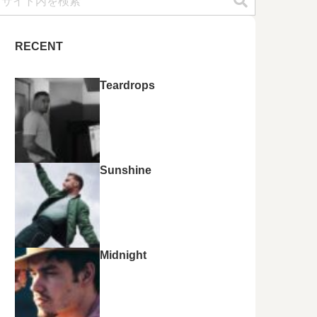
RECENT
Teardrops
Sunshine
Midnight