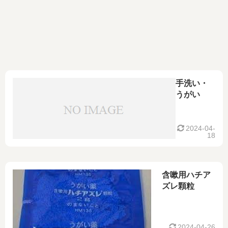
手洗い・
うがい
2024-04-
18
含嗽用ハチア
ズレ顆粒
2024-04-26