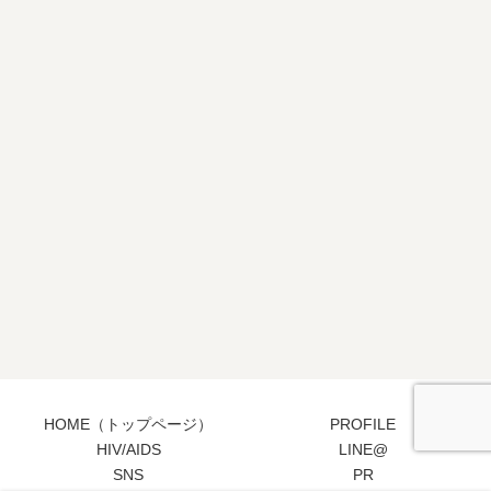
HOME（トップページ）
PROFILE
HIV/AIDS
LINE@
SNS
PR