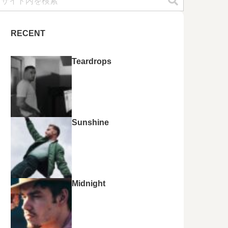
RECENT
Teardrops
Sunshine
Midnight