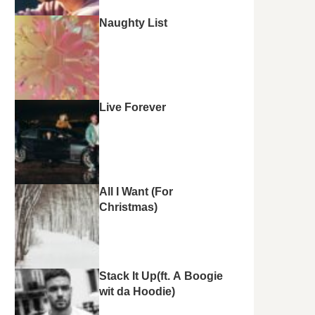
Naughty List
Live Forever
All I Want (For
Christmas)
Stack It Up(ft. A Boogie
wit da Hoodie)