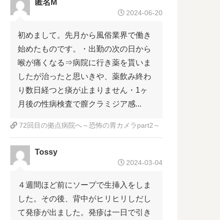
匿名M
2024-06-20
初めまして。先月から風俗業界で働き
始めたものです。・出勤の次の日から
喉が痛くなる⇒病院に行き薬を貰いま
したが治ったと思いきや、薬飲み終わ
り数日経つと痰が止まりません・1ヶ
月後の性病検査で膣クラミジア感...
72回目の拠点病院へ～恐怖の胃カメラpart2～
Tossy
2024-03-04
４週間ほど前にソープで生挿入をしま
した。その後、背中がヒリヒリしだし
て発疹が出ました。発疹は一日で引き