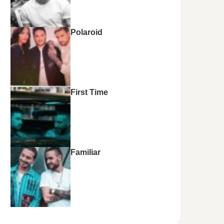
Polaroid
First Time
Familiar