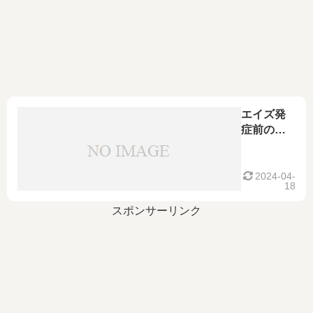
エイズ発
症前の症
状～いき
なりAIDS
になる前
2024-04-
18
に～
スポンサーリンク