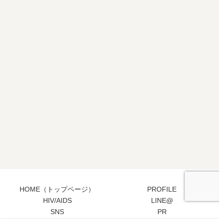
HOME（トップページ）
PROFILE
HIV/AIDS
LINE@
SNS
PR