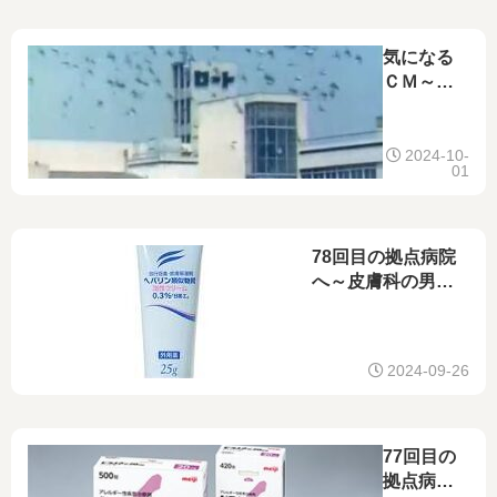
気になる
ＣＭ～ロ
ート製薬
～
2024-10-
01
78回目の拠点病院
へ～皮膚科の男性
医師～
2024-09-26
77回目の
拠点病院