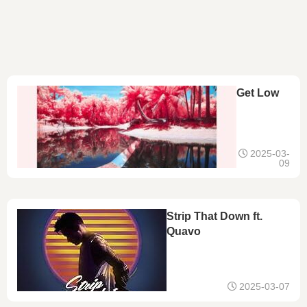
Get Low
2025-03-
09
Strip That Down ft.
Quavo
2025-03-07