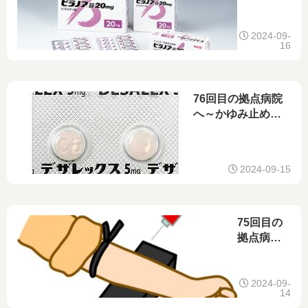
へ～なり
すまし患
者？～
2024-09-
16
76回目の拠点病院
へ～かゆみ止めの
服薬～
2024-09-15
75回目の
拠点病院
へ～性病
検査の結
果～
2024-09-
14