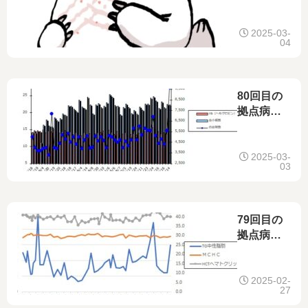
へ～皮膚
科の男性
医師その2
2025-03-
04
～
80回目の
拠点病院
へ～引き
続き2科受
診～
2025-03-
03
79回目の
拠点病院
へ～2科受
診～
2025-02-
27