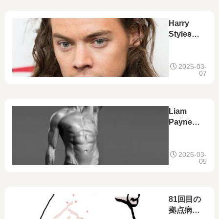
Harry
Stylesが
東京マラ
ソン出
場！
2025-03-
07
Liam
Payneの
死～「ブ
エノスア
イレス」
2025-03-
05
～
81回目の
拠点病院